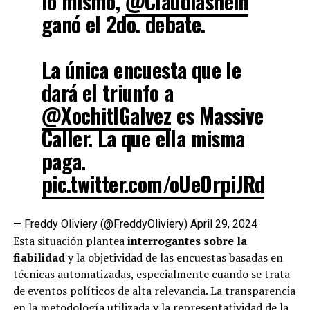
lo mismo,
@Claudiashein
ganó el 2do. debate.
La única encuesta que le
dará el triunfo a
@XochitlGalvez
es Massive
Caller. La que ella misma
paga.
pic.twitter.com/oUeOrpiJRd
— Freddy Oliviery (@FreddyOliviery)
April 29, 2024
Esta situación plantea
interrogantes sobre la
fiabilidad
y la objetividad de las encuestas basadas en
técnicas automatizadas, especialmente cuando se trata
de eventos políticos de alta relevancia. La transparencia
en la metodología utilizada y la representatividad de la