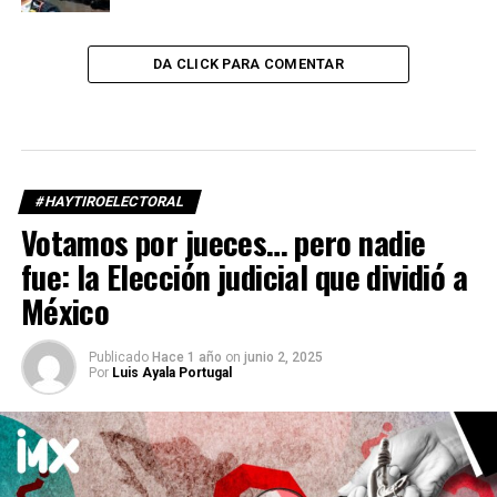
DA CLICK PARA COMENTAR
#HAYTIROELECTORAL
Votamos por jueces… pero nadie
fue: la Elección judicial que dividió a
México
Publicado
Hace 1 año
on
junio 2, 2025
Por
Luis Ayala Portugal