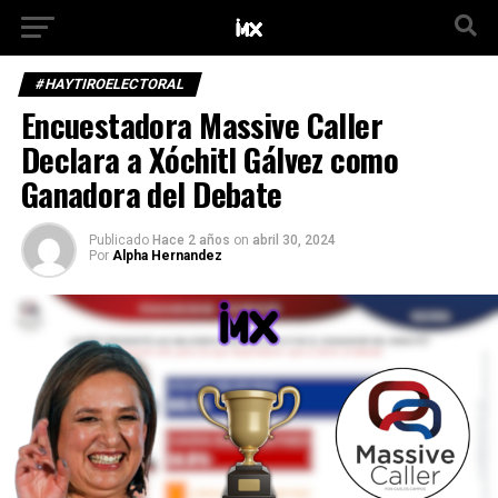
#HAYTIROELECTORAL
Encuestadora Massive Caller
Declara a Xóchitl Gálvez como
Ganadora del Debate
Publicado
Hace 2 años
on
abril 30, 2024
Por
Alpha Hernandez