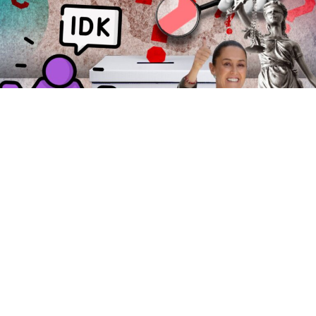
Este
1 de junio de 2025
se llevó a cabo en
México,
elecciones y no cualquier ejercicio electoral, se trató de
ejercer el voto para elegir a
jueces
,
magistrados
y
ministros
. Un proceso que desde que fue anunciado por
la presidenta
Claudia Sheinbaum
causó polémica
dentro de la conversación política de nuestro país.
¿Cómo se vivió el proceso electoral?
Alrededor de las nueve de la mañana la presidenta
Claudia Sheinbaum salió de Palacio Nacional