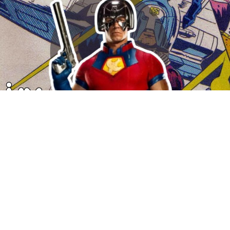
En un momento en donde la pantalla grande está
acaparada por los
superhéroes
, surge una opción que
promete romper de nueva cuenta con los estereotipos
clásicos de los héroes de acción, nos referimos al
estreno de uno de una de las series de antihéroes más
queridos de los últimos tiempos:
Pacemaker
,
interpretado por
John Cena
, vuelve al
streaming
y
promete acción, humor y sobre todo a restablecer la paz