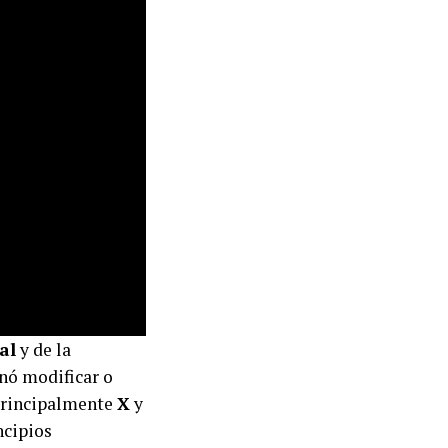
al
y de la
enó modificar o
(Principalmente
X
y
ncipios