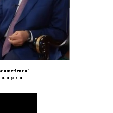
noamericana
”
ador por la