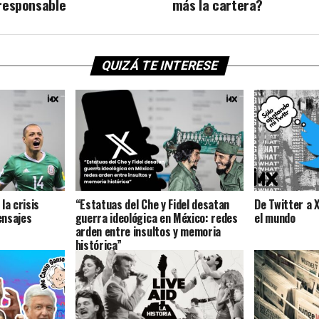
 responsable
más la cartera?
QUIZÁ TE INTERESE
la crisis
“Estatuas del Che y Fidel desatan
De Twitter a 
ensajes
guerra ideológica en México: redes
el mundo
arden entre insultos y memoria
histórica”