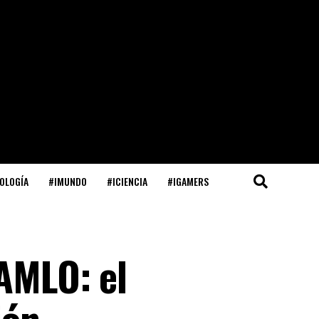
OLOGÍA
#IMUNDO
#ICIENCIA
#IGAMERS
 AMLO: el
ión