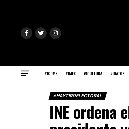
#ICDMX
#IMEX
#ICULTURA
#IDATOS
#HAYTIROELECTORAL
INE ordena e
presidente y