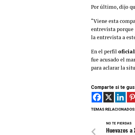
Por último, dijo q
“Viene esta compa
entrevista porque 
la entrevista a es
En el perfil
oficia
fue acusado el man
para aclarar la sit
Comparte si te gus
TEMAS RELACIONADOS
NO TE PIERDAS
Huevazos a X