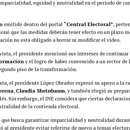
imparcialidad, equidad y neutralidad en el periodo de c
o
emitido dentro del portal
“Central Electoral”
, perte
ionó que las medidas deberán tener efecto en un plazo me
ión no está obligado a borrar ni modificar el video.
vista, el presidente mencionó sus intereses de continuar
formación
y el logro de haber convencido a un sector de 
segundo piso de la transformación.
sta, el presidente López Obrador expresó su apoyo a la c
orena
,
Claudia Sheinbaum
, y también elogió su prepa
lés. Sin embargo, el INE considera que ciertas declaracio
utralidad de la contienda electoral.
ó que busca garantizar imparcialidad y neutralidad duran
ió al presidente evitar referirse de nuevo a temas elector