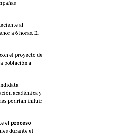
ampañas
neciente al
nor a 6 horas. El
 con el proyecto de
la población a
andidata
ración académica y
nes podrían influir
te el
proceso
ales durante el