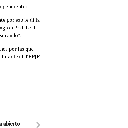
ndependiente:
e por eso le di la
ngton Post. Le di
nsurando”.
ones por las que
dir ante el
TEPJF
S
a abierto