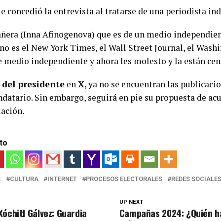
ue concedió la entrevista al tratarse de una periodista i
ñera (Inna Afinogenova) que es de un medio independient
no es el New York Times, el Wall Street Journal, el Washi
te medio independiente y ahora les molesto y la están ce
l del presidente
en
X
, ya no se encuentran las publicaci
datario. Sin embargo, seguirá en pie su propuesta de acu
uación.
to
:
CULTURA
INTERNET
PROCESOS ELECTORALES
REDES SOCIALE
UP NEXT
óchitl Gálvez: Guardia
Campañas 2024: ¿Quién h