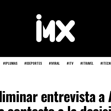
#IPLUMAS
#IDEPORTES
#IVIRAL
#ITV
#ITRAVEL
#ITECN
liminar entrevista a
a contesto a la decis