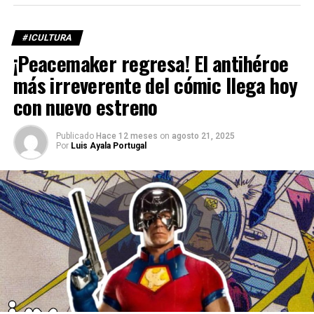
#ICULTURA
¡Peacemaker regresa! El antihéroe
más irreverente del cómic llega hoy
con nuevo estreno
Publicado
Hace 12 meses
on
agosto 21, 2025
Por
Luis Ayala Portugal