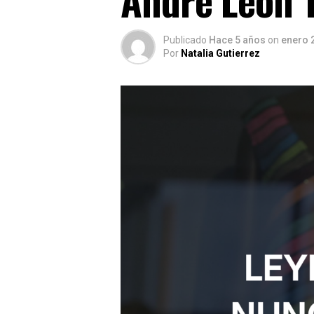
Publicado
Hace 5 años
on
enero 
Por
Natalia Gutierrez