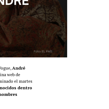
 Vogue,
André
gina web de
aminado el martes
nocidos dentro
 hombres