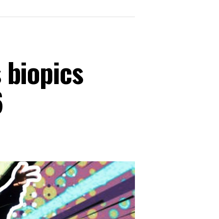
s biopics
6