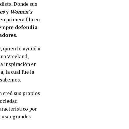
odista. Donde sus
es
y
Women´s
en primera fila en
iempr
e defendía
adores.
r
, quien lo ayudó a
ana Vreeland,
a inspiración en
, la cual fue la
y sabemos.
n creó sus propios
sociedad
característico por
a usar grandes