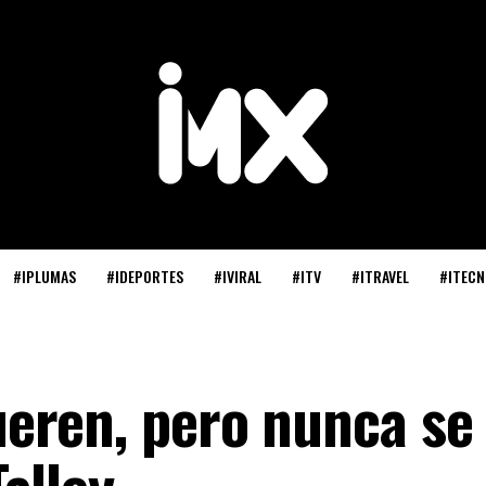
#IPLUMAS
#IDEPORTES
#IVIRAL
#ITV
#ITRAVEL
#ITECN
ren, pero nunca se 
alley