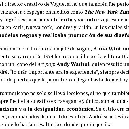
el director creativo de Vogue, si no que también fue peri
menzaron a despegar en medios como
The New York Tim
ey
logró destacar por su
talento y su notoria
presencia 
da en París, Nueva York, Londres y Milán. En los cuales s
modelos negras y realizaba promoción de sus diseñ
amiento con la editora en jefe de Vogue,
Anna Wintou
te su carrera. En 1974 fue reconocido por la editora Di
con un icono del
art pop
:
Andy Warhol,
quien resultó un
dré, “lo más importante era la experiencia”, siempre decía
les de puertas que le permitieron llegar hasta donde ho
afroamericano no solo se llevó lecciones, si no que tambié
pre fue fiel a su estilo extravagante y único, aún en una 
acismo y a la desigualdad económica
. Su estilo era 
es, acompañados de un estilo estético. André se atrevía 
s que lo hacían resaltar por donde quiera que iba.