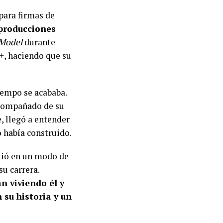
para firmas de
producciones
 Model
durante
5+, haciendo que su
iempo se acababa.
 acompañado de su
e, llegó a entender
o había construido.
rtió en un modo de
su carrera.
n viviendo él y
su historia y un