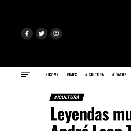
#ICDMX
#IMEX
#ICULTURA
#IDATOS
#ICULTURA
Leyendas mue
André Leon T