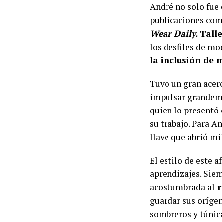
André no solo fue 
publicaciones co
Wear Daily.
Tall
los desfiles de mo
la inclusión de 
Tuvo un gran acerc
impulsar grandemen
quien lo presentó 
su trabajo. Para An
llave que abrió mi
El estilo de este 
aprendizajes. Siem
acostumbrada al
r
guardar sus orígen
sombreros y túnica