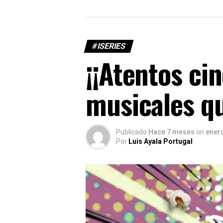
#ISERIES
¡¡Atentos cin
musicales q
Publicado
Hace 7 meses
on
enero
Por
Luis Ayala Portugal