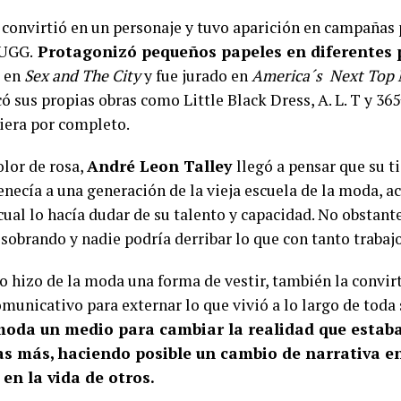
 convirtió en un personaje y tuvo aparición en campañas 
 UGG.
Protagonizó pequeños papeles en diferentes 
 en
Sex and The City
y fue jurado en
America´s Next Top
có sus propias obras como Little Black Dress, A. L. T y 36
iera por completo.
olor de rosa,
André Leon Talley
llegó a pensar que su t
enecía a una generación de la vieja escuela de la moda,
 cual lo hacía dudar de su talento y capacidad. No obstant
 sobrando y nadie podría derribar lo que con tanto trabaj
o hizo de la moda una forma de vestir, también la convi
municativo para externar lo que vivió a lo largo de toda 
moda un medio para cambiar la realidad que estaba
s más, haciendo posible un cambio de narrativa en 
 en la vida de otros.