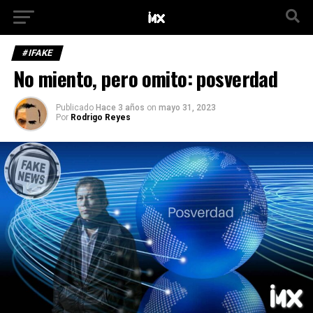
#IFAKE
No miento, pero omito: posverdad
Publicado
Hace 3 años
on
mayo 31, 2023
Por
Rodrigo Reyes