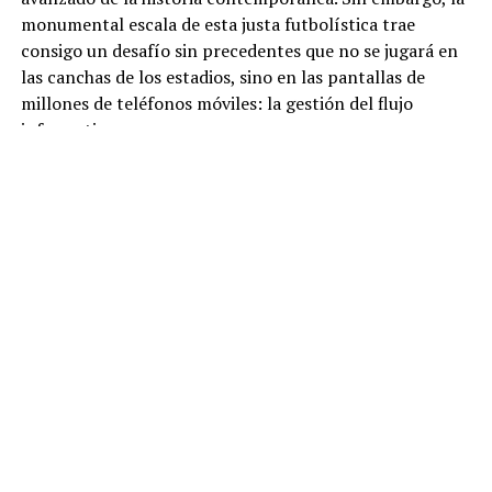
monumental escala de esta justa futbolística trae
consigo un desafío sin precedentes que no se jugará en
las canchas de los estadios, sino en las pantallas de
millones de teléfonos móviles: la gestión del flujo
informativo.
A diferencia de los torneos organizados en el siglo
pasado, donde los medios de comunicación tradicionales
centralizaban la narrativa, el entorno actual está
marcado por una fragmentación absoluta de audiencias
y una enorme velocidad de propagación informativa.
Con tres naciones como sedes y miles de millones de
aficionados buscando datos de manera simultánea, el
ecosistema digital se enfrenta a una amenaza latente: la
proliferación de noticias falsas y contenido manipulado,
sobre todo en el actual contexto de la Inteligencia
Artificial.