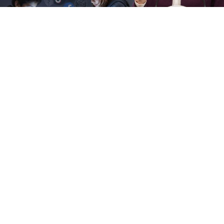
Durante su conferencia de prensa matutina, la
presidenta Claudia Sheinbaum Pardo hizo un llamado a
abrir una discusión amplia y colectiva sobre el tiempo
que las infancias y juventudes pasan frente a las
pantallas, alertando sobre problemas de ansiedad
derivados de la interacción en plataformas digitales
como TikTok.
Al ser cuestionada sobre la posibilidad de legislar o
prohibir el acceso a redes sociales para menores de edad
—como se ha planteado en otras naciones—, la
mandataria descartó de primera instancia el envío de
una iniciativa restrictiva inmediata, señalando la
importancia de que el tema se analice primero en el
núcleo social.