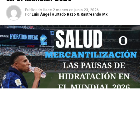
Publicado
Hace 2 meses
on
junio 23, 2026
Por
Luis Ángel Hurtado Razo & Rastreando Mx
Por: Diego Castro
La FIFA ha implementado un tiempo de descanso para
“cuidar a sus jugadores” en este mundial trisede