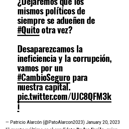
¿Dejaremos que los
mismos políticos de
siempre se adueñen de
#Quito
otra vez?
Desaparezcamos la
ineficiencia y la corrupción,
vamos por un
#CambioSeguro
para
nuestra capital.
pic.twitter.com/UJC8QFM3k
i
— Patricio Alarcón (@PatoAlarcon2023)
January 20, 2023