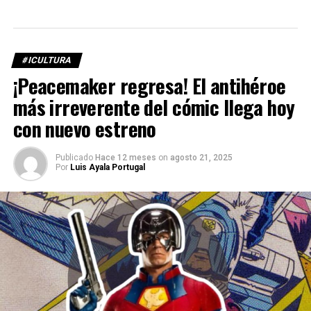
#ICULTURA
¡Peacemaker regresa! El antihéroe
más irreverente del cómic llega hoy
con nuevo estreno
Publicado
Hace 12 meses
on
agosto 21, 2025
Por
Luis Ayala Portugal