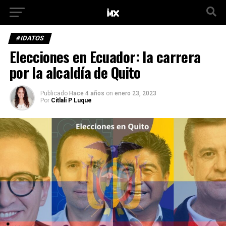
#IDATOS
Elecciones en Ecuador: la carrera
por la alcaldía de Quito
Publicado
Hace 4 años
on
enero 23, 2023
Por
Citlali P Luque