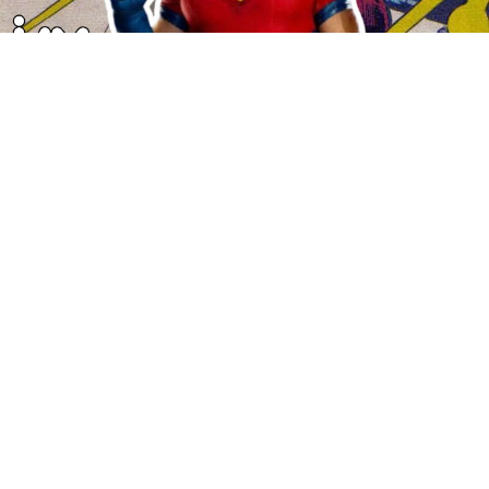
En un momento en donde la pantalla grande está
acaparada por los
superhéroes
, surge una opción que
promete romper de nueva cuenta con los estereotipos
clásicos de los héroes de acción, nos referimos al
estreno de uno de una de las series de antihéroes más
queridos de los últimos tiempos:
Pacemaker
,
interpretado por
John Cena
, vuelve al
streaming
y
promete acción, humor y sobre todo a restablecer la paz
a toda costa.
En tanto, antes de que te adentres a disfrutar de una de
las series más esperadas del año, te contamos algunos
datos por si te perdiste la primera temporada y claro,
un poco de la historia de nuestros antihéroe favorito del
momento.