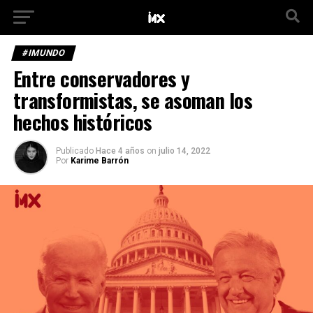
#IMUNDO
Entre conservadores y
transformistas, se asoman los
hechos históricos
Publicado
Hace 4 años
on
julio 14, 2022
Por
Karime Barrón