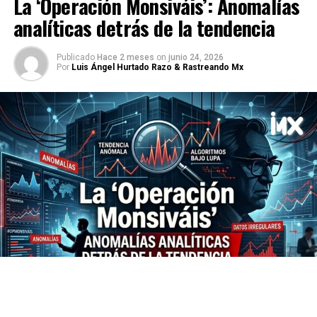
La ‘Operación Monsiváis’: Anomalías
analíticas detrás de la tendencia
Publicado
Hace 2 meses
on
junio 24, 2026
Por
Luis Ángel Hurtado Razo & Rastreando Mx
Hoy a lo largo del día se posicionó entre las 5
principales tendencias en X, “Monsiváis”, tendencia que