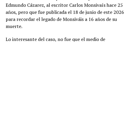
Edmundo Cázarez, al escritor Carlos Monsivaís hace 25
años, pero que fue publicada el 18 de junio de este 2026
para recordar el legado de Monsiváis a 16 años de su
muerte.
Lo interesante del caso, no fue que el medio de
comunicación retomará la entrevista, sino la operación
que se configuró iniciada esta semana, porque
rápidamente logró colocarse entre los temas más
mencionados al destacar una pequeña mención sobre el
ex presidente de México, Andres Manuel López
Obrador.
El extracto exacto de la entrevista dice:
“—A Andrés Manuel lo estimo mucho, pero la verdad…
¡Está loco! Sufre desmedidos sueños de grandeza. Quiere
llegar a ser un moderno Julio César o Nerón. Déjeme
contarle que, hace algunos años, le di cobijo a Andrés