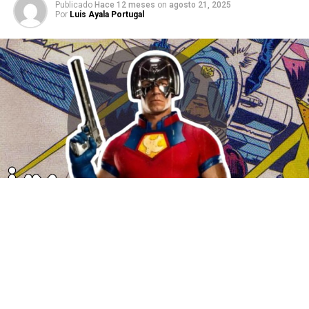
Publicado
Hace 12 meses
on
agosto 21, 2025
Por
Luis Ayala Portugal
En un momento en donde la pantalla grande está
acaparada por los
superhéroes
, surge una opción que
promete romper de nueva cuenta con los estereotipos
clásicos de los héroes de acción, nos referimos al
estreno de uno de una de las series de antihéroes más