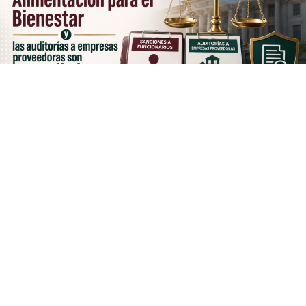
La reciente resolución del
Tribunal Federal de Justicia
Administrativa (TFJA)
que inhabilitó por hasta 10 años
a cuatro exfuncionarios relacionados con
Alimentación
para el Bienestar (AliBien)
generó diversas
interpretaciones en el debate público.
Sin embargo, una revisión de la información oficial
permite establecer una distinción relevante:
las
sanciones impuestas a servidores públicos y las
auditorías realizadas a empresas proveedoras
corresponden a procedimientos distintos, con