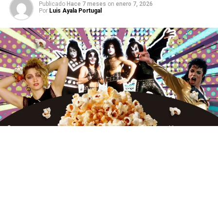
Publicado
Hace 7 meses
on
enero 7, 2026
Por
Luis Ayala Portugal
El cine y las plataformas de streaming se preparan para
un 2026 cargado de música, nostalgia y grandes
leyendas. Aunque muchos esperaban estos estrenos en
2025, varios de los biopics más ambiciosos de los últimos
años finalmente verán la luz el próximo año. Michael