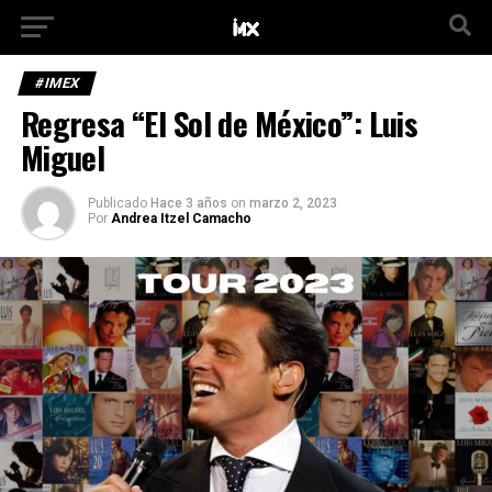
#IMEX
Regresa “El Sol de México”: Luis
Miguel
Publicado
Hace 3 años
on
marzo 2, 2023
Por
Andrea Itzel Camacho