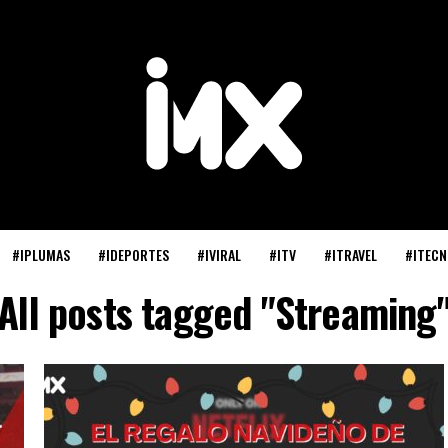
#IPLUMAS
#IDEPORTES
#IVIRAL
#ITV
#ITRAVEL
#ITECN
All posts tagged "Streaming