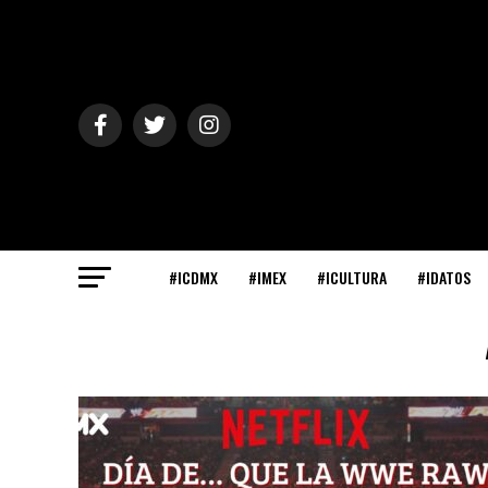
#ICDMX
#IMEX
#ICULTURA
#IDATOS