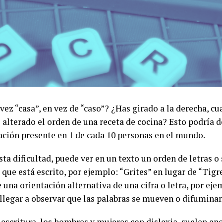
vez “casa”, en vez de “caso”? ¿Has girado a la derecha, c
 alterado el orden de una receta de cocina? Esto podría d
ración presente en 1 de cada 10 personas en el mundo.
ta dificultad, puede ver en un texto un orden de letras o 
l que está escrito, por ejemplo: “Grites” en lugar de “Tig
una orientación alternativa de una cifra o letra, por ejem
 llegar a observar que las palabras se mueven o difuminan
a escritura, los hombres y mujeres con dislexia, suelen an