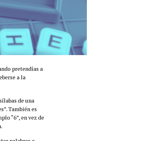
uando pretendías a
eberse a la
sílabas de una
res”. También es
plo “6”, en vez de
.
otar palabras o