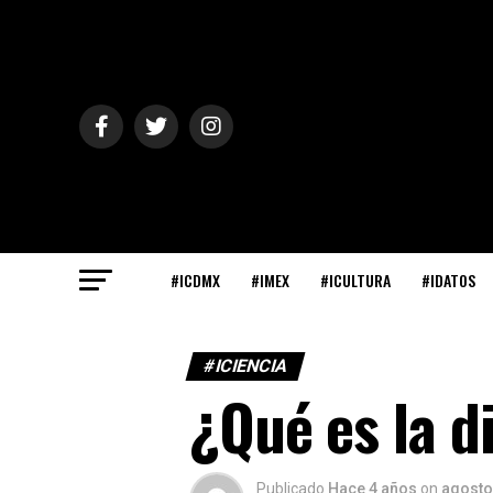
#ICDMX
#IMEX
#ICULTURA
#IDATOS
#ICIENCIA
¿Qué es la d
Publicado
Hace 4 años
on
agosto