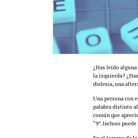
¿Has leído alguna 
la izquierda? ¿Has
dislexia, una alte
Una persona con es
palabra distinto a
común que aprecie 
“9”. Incluso puede
En el terreno de l