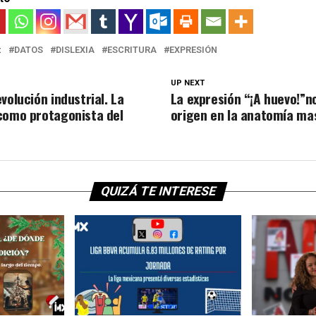
:
DATOS
DISLEXIA
ESCRITURA
EXPRESIÓN
UP NEXT
volución industrial. La
La expresión “¡A huevo!”n
como protagonista del
origen en la anatomía mas
QUIZÁ TE INTERESE