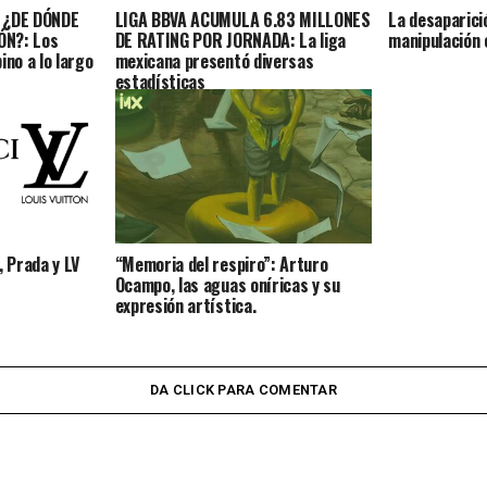
 ¿DE DÓNDE
LIGA BBVA ACUMULA 6.83 MILLONES
La desaparici
ÓN?: Los
DE RATING POR JORNADA: La liga
manipulación
ino a lo largo
mexicana presentó diversas
estadísticas
, Prada y LV
“Memoria del respiro”: Arturo
Ocampo, las aguas oníricas y su
expresión artística.
DA CLICK PARA COMENTAR