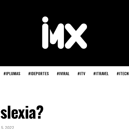
#IPLUMAS
#IDEPORTES
#IVIRAL
#ITV
#ITRAVEL
#ITECN
islexia?
 5, 2022