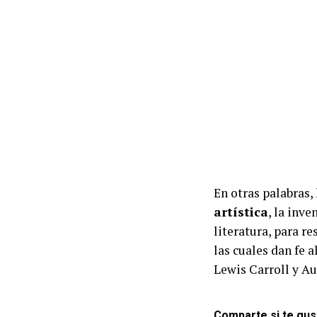
En otras palabras,
artística
, la inve
literatura, para r
las cuales dan fe 
Lewis Carroll y A
Comparte si te gus