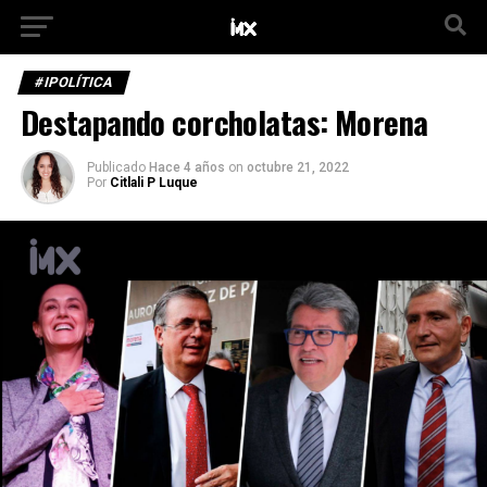
#IPOLÍTICA
Destapando corcholatas: Morena
Publicado
Hace 4 años
on
octubre 21, 2022
Por
Citlali P Luque