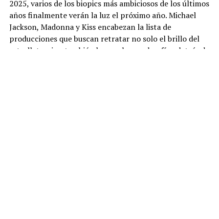
2025, varios de los biopics más ambiciosos de los últimos
años finalmente verán la luz el próximo año. Michael
Jackson, Madonna y Kiss encabezan la lista de
producciones que buscan retratar no solo el brillo del
estrellato, sino también las sombras y desafíos detrás de
la fama.
Michael
Uno de los proyectos más esperados es
“Michael”
,
dirigido por Antoine Fuqua. La cinta ha generado gran
expectativa desde el anuncio de que
Jaafar Jackson
,
sobrino del Rey del Pop, interpretará a su célebre tío. Su
parecido físico ha sido señalado como uno de los
grandes aciertos del filme. La historia recorrerá la
carrera de Michael Jackson desde sus inicios con
The
Jackson 5
, hasta la cima de su éxito global con álbumes
icónicos como
Bad
y
Thriller
. Más allá de los conciertos
y coreografías históricas, la producción promete una