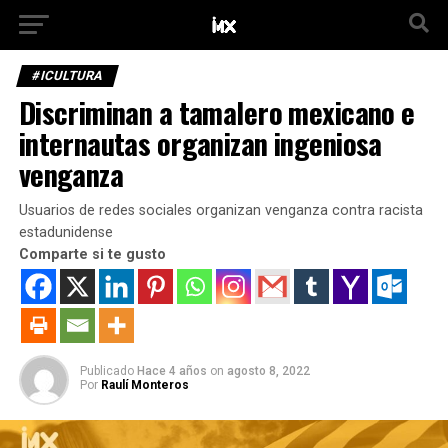
#ICULTURA
Discriminan a tamalero mexicano e
internautas organizan ingeniosa
venganza
Usuarios de redes sociales organizan venganza contra racista
estadunidense
Comparte si te gusto
Publicado
Hace 4 años
on
agosto 8, 2022
Por
Raulí Monteros