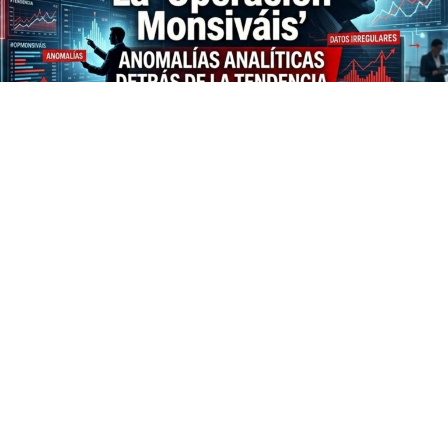
Hoy a lo largo del día se posicionó entre las 5
principales tendencias en X, “Monsiváis”, tendencia que
retoma una entrevista que realizará el periodista
Edmundo Cázarez, al escritor Carlos Monsivaís hace 25
años, pero que fue publicada el 18 de junio de este 2026
para recordar el legado de Monsiváis a 16 años de su
muerte.
Lo interesante del caso, no fue que el medio de
comunicación retomará la entrevista, sino la operación
que se configuró iniciada esta semana, porque
rápidamente logró colocarse entre los temas más
mencionados al destacar una pequeña mención sobre el
ex presidente de México, Andres Manuel López