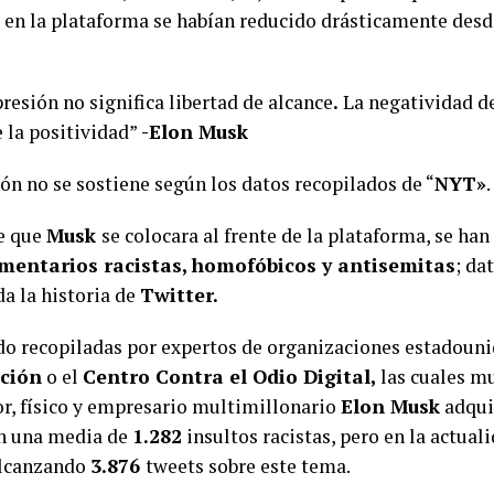
» en la plataforma se habían reducido drásticamente des
presión no significa libertad de alcance
.
La negatividad de
 la positividad”
-Elon Musk
ón no se sostiene según los datos recopilados de “
NYT»
.
e que
Musk
se colocara al frente de la plataforma, se han 
mentarios racistas, homofóbicos y antisemitas
; da
da la historia de
Twitter.
ido recopiladas por expertos de organizaciones estadoun
ción
o el
Centro Contra el Odio Digital,
las cuales m
r, físico y empresario multimillonario
Elon Musk
adquir
n una media de
1.282
insultos racistas, pero en la actua
alcanzando
3.876
tweets sobre este tema.