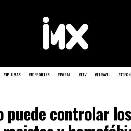
#IPLUMAS
#IDEPORTES
#IVIRAL
#ITV
#ITRAVEL
#ITECN
 puede controlar lo
racistas y homofóbi