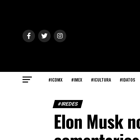
#ICDMX
#IMEX
#ICULTURA
#IDATOS
#IREDES
Elon Musk no
comentarios 