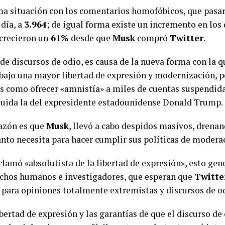
ma situación con los comentarios homofóbicos, que pasa
 día, a
3.964
; de igual forma existe un incremento en los
crecieron un
61%
desde que
Musk
compró
Twitter
.
 de discursos de odio, es causa de la nueva forma con la 
bajo una mayor libertad de expresión y modernización, p
 como ofrecer «amnistía» a miles de cuentas suspendida
cluida la del expresidente estadounidense Donald Trump.
azón es que
Musk
, llevó a cabo despidos masivos, drena
anto necesita para hacer cumplir sus políticas de modera
clamó «absolutista de la libertad de expresión», esto ge
echos humanos e investigadores, que esperan que
Twitte
 para opiniones totalmente extremistas y discursos de o
libertad de expresión y las garantías de que el discurso d