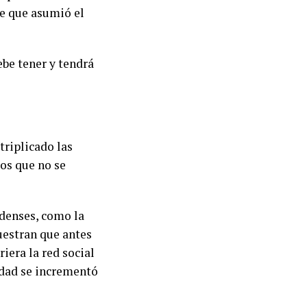
de que asumió el
be tener y tendrá
triplicado las
tos que no se
idenses, como la
uestran que antes
iera la red social
lidad se incrementó