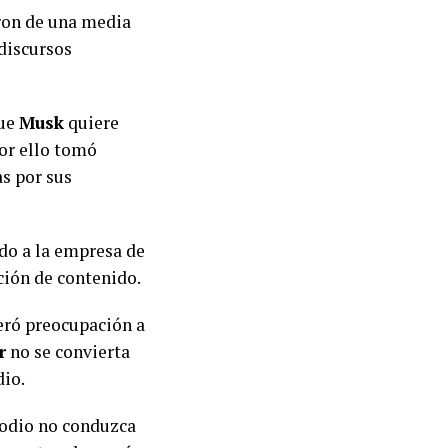
ron de una media
 discursos
que
Musk
quiere
or ello tomó
s por sus
ndo a la empresa de
ción de contenido.
neró preocupación a
r
no se convierta
dio.
e odio no conduzca