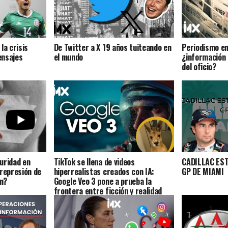
la crisis
De Twitter a X 19 años tuiteando en
Periodismo en 
ensajes
el mundo
¿información 
del oficio?
uridad en
TikTok se llena de videos
CADILLAC ES
 represión de
hiperrealistas creados con IA:
GP DE MIAMI
ón?
Google Veo 3 pone a prueba la
frontera entre ficción y realidad