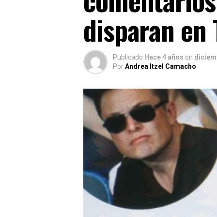
disparan en 
Publicado
Hace 4 años
on
diciem
Por
Andrea Itzel Camacho