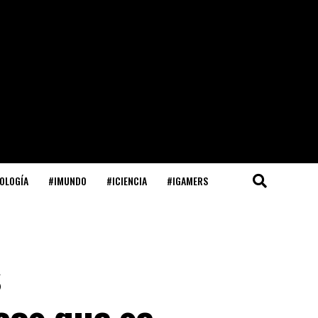
OLOGÍA
#IMUNDO
#ICIENCIA
#IGAMERS
s
cos que se