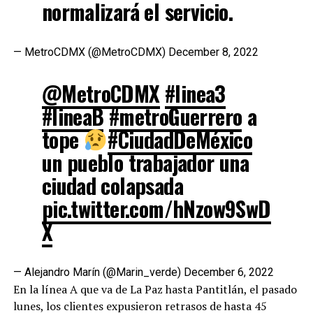
normalizará el servicio.
— MetroCDMX (@MetroCDMX)
December 8, 2022
@MetroCDMX
#linea3
#lineaB
#metroGuerrero
a
tope
#CiudadDeMéxico
un pueblo trabajador una
ciudad colapsada
pic.twitter.com/hNzow9SwD
X
— Alejandro Marín (@Marin_verde)
December 6, 2022
En la línea A que va de La Paz hasta Pantitlán, el pasado
lunes, los clientes expusieron retrasos de hasta 45