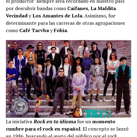
el productor siempre será recordado en nuestro país
por descubrir bandas como
Caifanes
,
La Maldita
Vecindad
y
Los Amantes de Lola
. Asimismo, fue
determinante para las carreras de otras agrupaciones
como
Café Tacvba
y
Fobia
.
La iniciativa
Rock en tu idioma
fue un
momento
cumbre para el rock en español
. El concepto se lanzó
en 1986, buscando el gusto del público por el rock