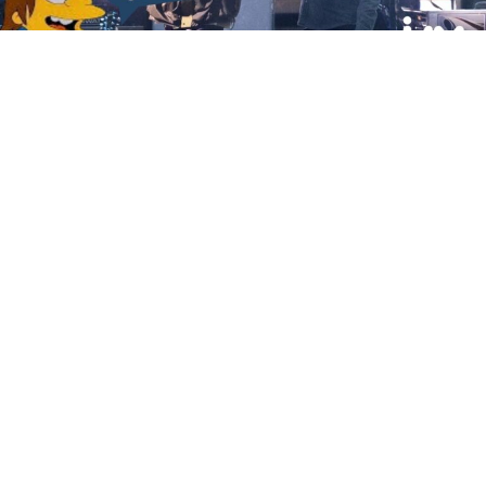
El mundo del rock está de plácemes, hoy 4 de julio tras
16 años de haberse separado, Oasis, la banda británica
de los hermanos Gallagher regresa a los escenarios. El
concierto inaugural de la gira
“Oasis Live ’25”
tuvo
lugar en el
Principality Stadium
de
Cardiff
, y marcó un
momento histórico al reunir en el escenario a
Liam y
Noel Gallagher
, quienes no actuaban juntos desde
2009.
Sin duda se trata de un hecho sin precedentes ya que,
desde el primer momento en que los hermanos
Gallagher anunciaron su reencuentro el 27 de agosto de
2024, los fanáticos de
Oasis
inundaron las r
edes
sociales
con mensajes de alegría y entusiasmo. En aquel
momento, solo se anunció el regreso a Europa sin