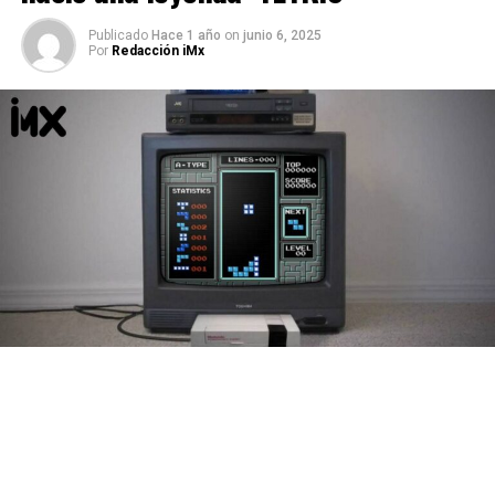
Publicado
Hace 1 año
on
junio 6, 2025
Por
Redacción iMx
Creado por el programador ruso
Alexéi Pázhitnov
,
Tetris
vio la luz por primera vez el
6 de junio de 1984
, y
desde entonces no ha hecho más que acumular récords y
fans alrededor del mundo. Este sencillo —pero adictivo—