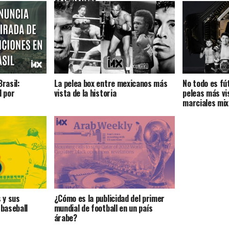
Brasil:
La pelea box entre mexicanos más
No todo es fú
l por
vista de la historia
peleas más vi
marciales mi
 y sus
¿Cómo es la publicidad del primer
 baseball
mundial de football en un país
árabe?