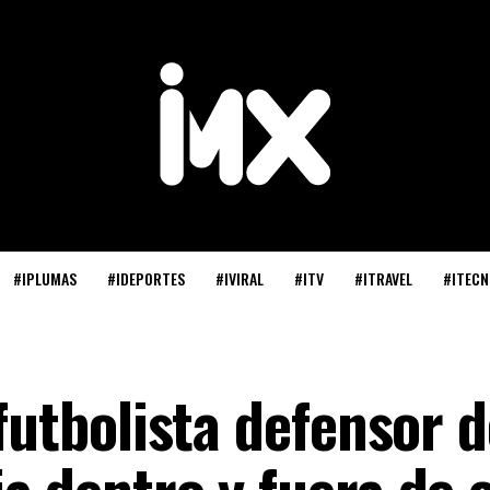
#IPLUMAS
#IDEPORTES
#IVIRAL
#ITV
#ITRAVEL
#ITECN
 futbolista defensor 
a dentro y fuera de 