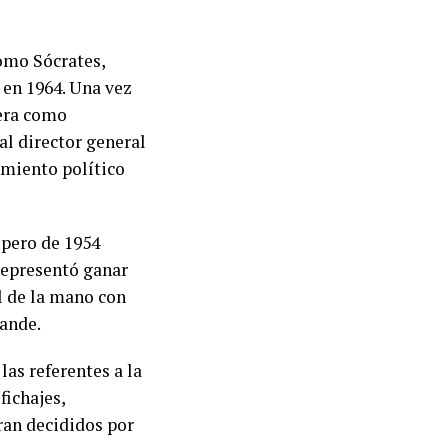
omo Sócrates,
 en 1964. Una vez
rera como
al director general
amiento político
 pero de 1954
 representó ganar
l de la mano con
rande.
as referentes a la
fichajes,
ran decididos por