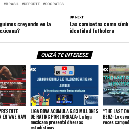
:
BRASIL
DEPORTE
SOCRATES
UP NEXT
guimos creyendo en la
Las camisetas como símb
exicana?
identidad futbolera
QUIZÁ TE INTERESE
 PRESENTE
LIGA BBVA ACUMULA 6.83 MILLONES
“THE LAST D
N EN WWE RAW
DE RATING POR JORNADA: La liga
BENZ: La escu
mexicana presentó diversas
veces campeón
estadísticas