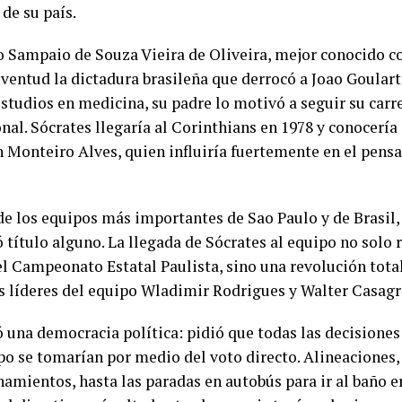
 de su país.
ro Sampaio de Souza Vieira de Oliveira, mejor conocido c
uventud la dictadura brasileña que derrocó a Joao Goulart
studios en medicina, su padre lo motivó a seguir su car
onal. Sócrates llegaría al Corinthians en 1978 y conocería 
 Monteiro Alves, quien influiría fuertemente en el pens
de los equipos más importantes de Sao Paulo y de Brasil,
 título alguno. La llegada de Sócrates al equipo no solo
el Campeonato Estatal Paulista, sino una revolución tota
os líderes del equipo Wladimir Rodrigues y Walter Casag
una democracia política: pidió que todas las decisiones l
po se tomarían por medio del voto directo. Alineaciones, 
namientos, hasta las paradas en autobús para ir al baño e