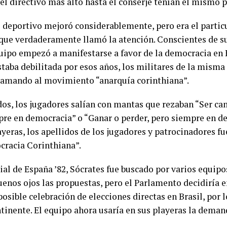
el directivo más alto hasta el conserje tenían el mismo p
 deportivo mejoró considerablemente, pero era el partic
 que verdaderamente llamó la atención. Conscientes de s
uipo empezó a manifestarse a favor de la democracia en B
staba debilitada por esos años, los militares de la misma
llamando al movimiento “anarquía corinthiana”.
dos, los jugadores salían con mantas que rezaban “Ser c
pre en democracia” o “Ganar o perder, pero siempre en de
ayeras, los apellidos de los jugadores y patrocinadores f
ocracia Corinthiana”.
l de España ’82, Sócrates fue buscado por varios equipos
uenos ojos las propuestas, pero el Parlamento decidiría 
osible celebración de elecciones directas en Brasil, por 
ntinente. El equipo ahora usaría en sus playeras la deman