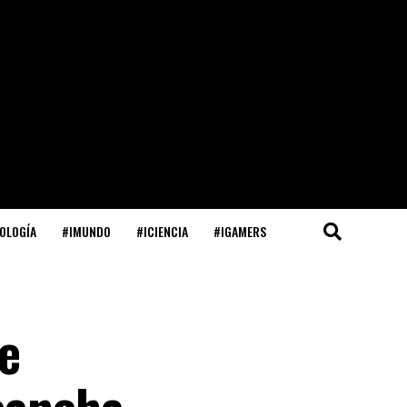
OLOGÍA
#IMUNDO
#ICIENCIA
#IGAMERS
de
cancha