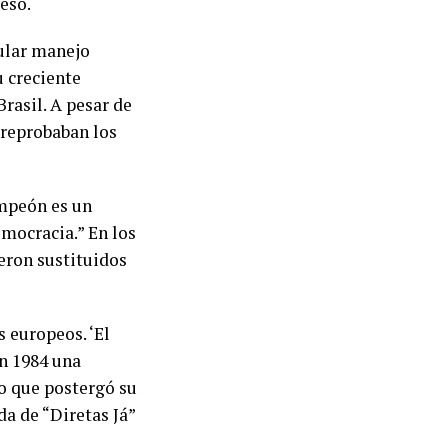
eso.
ular manejo
u creciente
rasil. A pesar de
 reprobaban los
ampeón es un
mocracia.” En los
ueron sustituidos
 europeos. ‘El
en 1984 una
lo que postergó su
da de “Diretas Já”