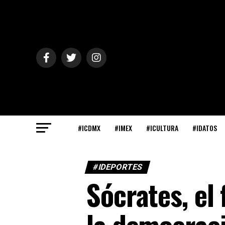
#ICDMX
#IMEX
#ICULTURA
#IDATOS
#IDEPORTES
Sócrates, el
la democraci