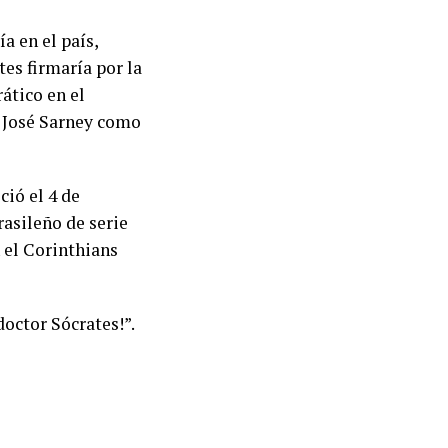
a en el país,
es firmaría por la
ático en el
o José Sarney como
ció el 4 de
asileño de serie
 el Corinthians
doctor Sócrates!”.