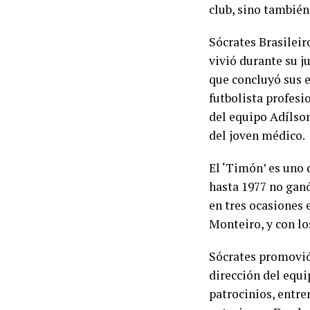
club, sino también
Sócrates Brasilei
vivió durante su j
que concluyó sus e
futbolista profesi
del equipo Adílson
del joven médico.
El ‘Timón’ es uno 
hasta 1977 no ganó
en tres ocasiones 
Monteiro, y con l
Sócrates promovió 
dirección del equi
patrocinios, entre