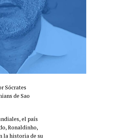
or Sócrates
hians de Sao
diales, el país
ldo, Ronaldinho,
 la historia de su