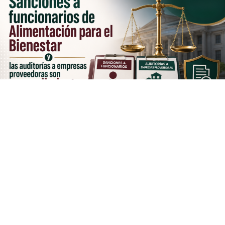
La reciente resolución del
Tribunal Federal de Justicia
Administrativa (TFJA)
que inhabilitó por hasta 10 años
a cuatro exfuncionarios relacionados con
Alimentación
para el Bienestar (AliBien)
generó diversas
interpretaciones en el debate público.
Sin embargo, una revisión de la información oficial
permite establecer una distinción relevante:
las