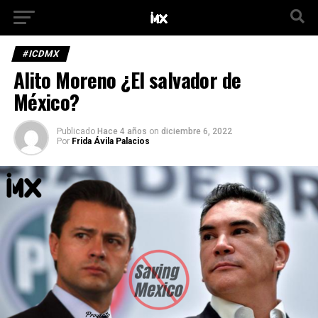
#ICDMX
Alito Moreno ¿El salvador de
México?
Publicado
Hace 4 años
on
diciembre 6, 2022
Por
Frida Ávila Palacios