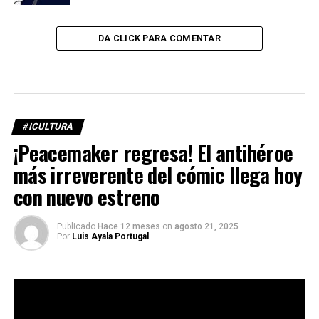
DA CLICK PARA COMENTAR
#ICULTURA
¡Peacemaker regresa! El antihéroe
más irreverente del cómic llega hoy
con nuevo estreno
Publicado
Hace 12 meses
on
agosto 21, 2025
Por
Luis Ayala Portugal
En un momento en donde la pantalla grande está
acaparada por los
superhéroes
, surge una opción que