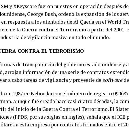
SM y XKeyscore fueron puestos en operación después de
ounidense, George Bush, ordenó la expansión de los serv
 en respuesta a los atentados de Al Qaeda en el World Tr
nicio de la Guerra contra el Terrorismo a partir del 2001, 
industria de vigilancia masiva en todo el mundo.
UERRA CONTRA EL TERRORISMO
aformas de transparencia del gobierno estadounidense y a
d, arrojan información de una serie de contratos extendi
evar a cabo tareas de vigilancia y proveerle de
software
de
da en 1987 en Nebraska con el número de registro 090687
rman. Aunque fue creada hace casi cuatro décadas, la co
tir del inicio de la Guerra Contra el Terrorismo. El Sist
ones (FPDS, por sus siglas en inglés), señala que el ICE 
ólares a esta empresa por contratos firmados entre el 200