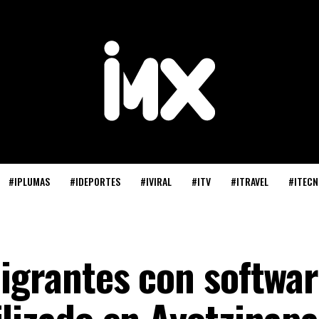
#IPLUMAS
#IDEPORTES
#IVIRAL
#ITV
#ITRAVEL
#ITECN
migrantes con softwa
ilizado en Ayotzinapa