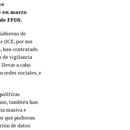
te
je en marzo
 de FPDS.
 Gobierno de
s (ICE, por sus
o, han contratado
s de vigilancia
 llevar a cabo
 redes sociales, e
políticas
ano, también han
ia masiva e
tos que pudieran
cción de datos