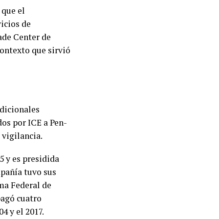
 que el
icios de
ade Center de
contexto que sirvió
dicionales
dos por ICE a Pen-
 vigilancia.
5 y es presidida
mpañía tuvo sus
ema Federal de
pagó cuatro
4 y el 2017.