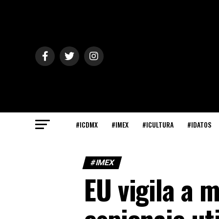
#ICDMX
#IMEX
#ICULTURA
#IDATOS
#IMEX
EU vigila a 
espionaje ut