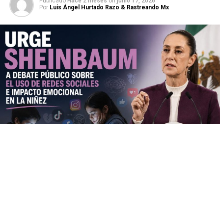
Publicado
Hace 2 meses
on
junio 17, 2026
Por
Luis Ángel Hurtado Razo & Rastreando Mx
Durante su conferencia de prensa matutina, la
presidenta Claudia Sheinbaum Pardo hizo un llamado a
abrir una discusión amplia y colectiva sobre el tiempo
que las infancias y juventudes pasan frente a las
pantallas, alertando sobre problemas de ansiedad