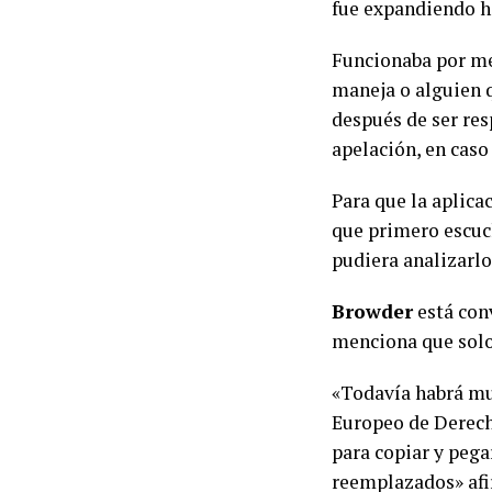
fue expandiendo ha
Funcionaba por me
maneja o alguien q
después de ser resp
apelación, en caso 
Para que la aplica
que primero escuch
pudiera analizarlo
Browder
está con
menciona que solo 
«Todavía habrá mu
Europeo de Derec
para copiar y peg
reemplazados» afi