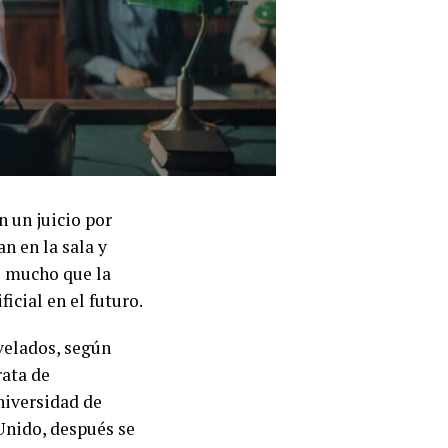
n un juicio por
n en la sala y
o mucho que la
icial en el futuro.
evelados, según
rata de
niversidad de
 Unido, después se