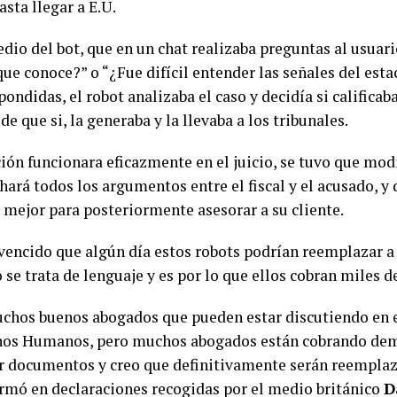
sta llegar a E.U.
dio del bot, que en un chat realizaba preguntas al usua
ue conoce?” o “¿Fue difícil entender las señales del est
ondidas, el robot analizaba el caso y decidía si calificab
de que si, la generaba y la llevaba a los tribunales.
ción funcionara eficazmente en el juicio, se tuvo que modi
ará todos los argumentos entre el fiscal y el acusado, y
 mejor para posteriormente asesorar a su cliente.
vencido que algún día estos robots podrían reemplazar a
se trata de lenguaje y es por lo que ellos cobran miles d
chos buenos abogados que pueden estar discutiendo en e
hos Humanos, pero muchos abogados están cobrando dem
ar documentos y creo que definitivamente serán reemplaz
rmó en declaraciones recogidas por el medio británico
D