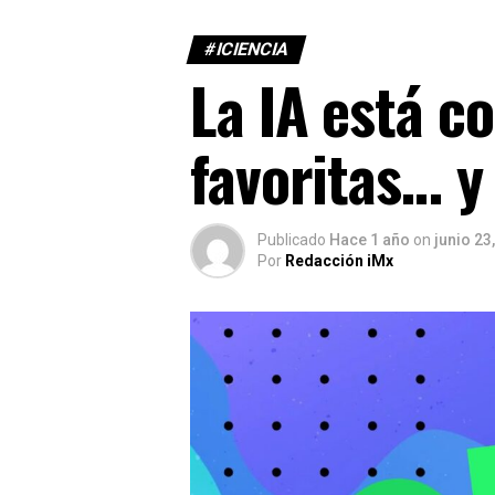
#ICIENCIA
La IA está 
favoritas… y
Publicado
Hace 1 año
on
junio 23
Por
Redacción iMx