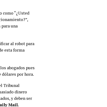
rio como “¿Usted
acionamiento?”,
a para una
ficar al robot para
 de esta forma
 los abogados pues
e dólares por hora.
l Tribunal
asiado dinero
ados, y deben ser
aily Mail.