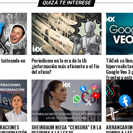
QUIZÁ TE INTERESE
 tuiteando en
Periodismo en la era de la IA:
TikTok se llen
¿información más eficiente o el fin
hiperrealista
del oficio?
Google Veo 3 
frontera entre
ERACIONES
SHEINBAUM NIEGA “CENSURA” EN LA
ARRANCARON