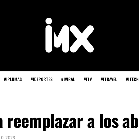
#IPLUMAS
#IDEPORTES
#IVIRAL
#ITV
#ITRAVEL
#ITECN
a reemplazar a los a
10, 2023