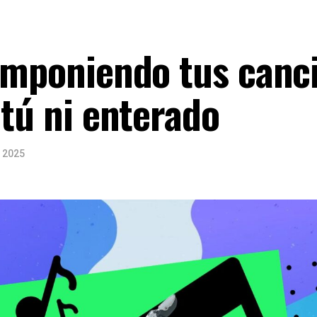
componiendo tus canc
 tú ni enterado
, 2025