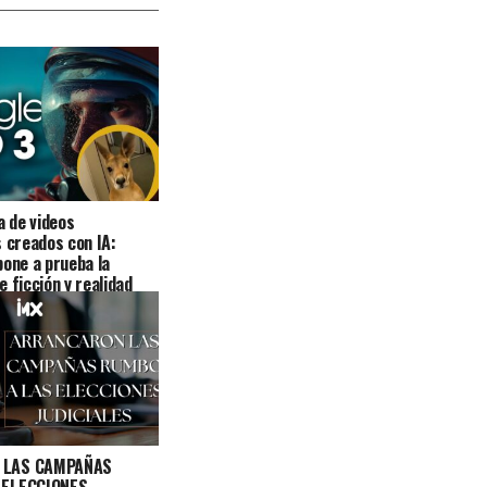
a de videos
s creados con IA:
pone a prueba la
 ficción y realidad
 LAS CAMPAÑAS