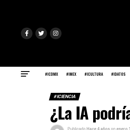
#ICDMX
#IMEX
#ICULTURA
#IDATOS
#ICIENCIA
¿La IA podrí
Publicado
Hace 4 años
on
enero 