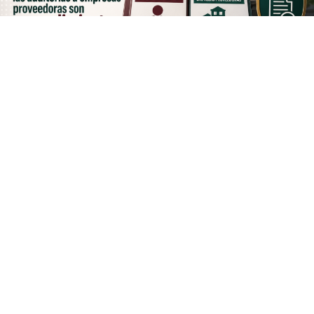
La reciente resolución del
Tribunal Federal de Justicia
Administrativa (TFJA)
que inhabilitó por hasta 10 años
a cuatro exfuncionarios relacionados con
Alimentación
para el Bienestar (AliBien)
generó diversas
interpretaciones en el debate público.
Sin embargo, una revisión de la información oficial
permite establecer una distinción relevante:
las
sanciones impuestas a servidores públicos y las
auditorías realizadas a empresas proveedoras
corresponden a procedimientos distintos, con
objetos de revisión y resultados diferentes
.
Primer caso: las sanciones a exfuncionarios