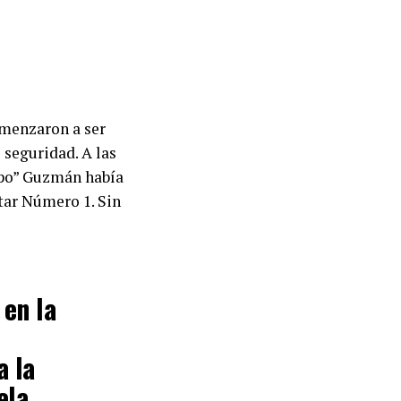
omenzaron a ser
 seguridad. A las
hapo” Guzmán había
tar Número 1. Sin
 en la
a la
ela_
.