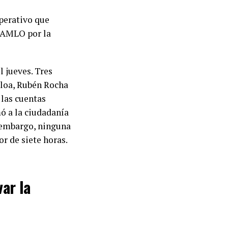
perativo que
ó AMLO por la
 jueves. Tres
aloa, Rubén Rocha
 las cuentas
mó a la ciudadanía
 embargo, ninguna
r de siete horas.
var la