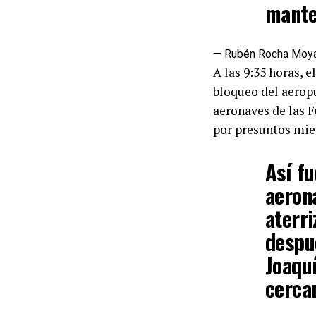
mante
— Rubén Rocha Moy
A las 9:35 horas, 
bloqueo del aeropu
aeronaves de las F
por presuntos mie
Así f
aeron
aterri
despu
Joaqu
cerca