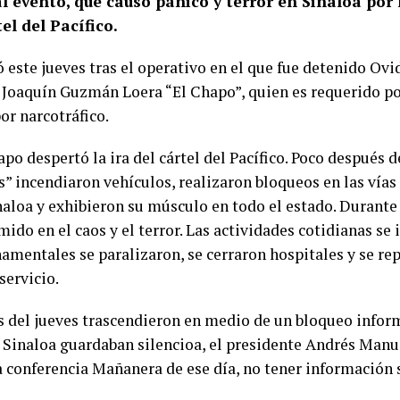
al evento, que causó pánico y terror en Sinaloa por 
el del Pacífico.
ó este jueves tras el operativo en el que fue detenido O
e Joaquín Guzmán Loera “El Chapo”, quien es requerido po
or narcotráfico.
po despertó la ira del cártel del Pacífico. Poco después d
” incendiaron vehículos, realizaron bloqueos en las vías 
aloa y exhibieron su músculo en todo el estado. Durante
mido en el caos y el terror. Las actividades cotidianas se
namentales se paralizaron, se cerraron hospitales y se r
servicio.
s del jueves trascendieron en medio de un bloqueo infor
e Sinaloa guardaban silencioa, el presidente Andrés Man
 conferencia Mañanera de ese día, no tener información 