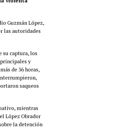
la violenta
vidio Guzmán López,
r las autoridades
e su captura, los
principales y
 más de 36 horas,
 interrumpieron,
eportaron saqueos
mativo, mientras
uel López Obrador
sobre la detención