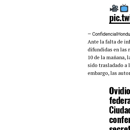
pic.t
— ConfidencialHond
Ante la falta de i
difundidas en las 
10 de la mañana, l
sido trasladado a 
embargo, las auto
Ovidi
federa
Ciudad
confer
secre