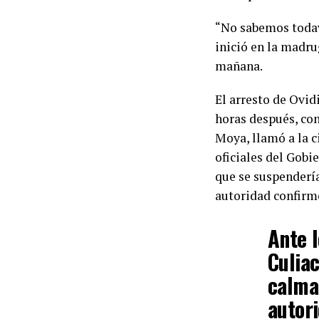
“No sabemos todav
inició en la madr
mañana.
El arresto de Ovid
horas después, con
Moya, llamó a la c
oficiales del Gobi
que se suspenderí
autoridad confirm
Ante 
Culiac
calma
autori