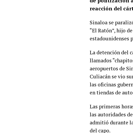
de politización 
reacción del cárt
Sinaloa se paraliz
“El Ratón”, hijo d
estadounidenses p
La detención del ca
llamados “chapitos
aeropuertos de Sin
Culiacán se vio su
las oficinas guber
en tiendas de auto
Las primeras hora
las autoridades d
admitió durante la
del capo.