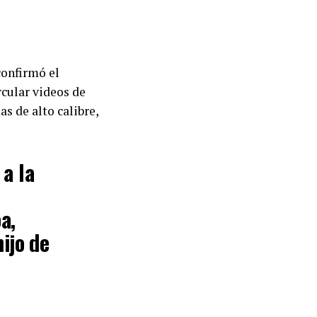
confirmó el
rcular videos de
s de alto calibre,
a la
a,
ijo de