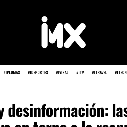
#IPLUMAS
#IDEPORTES
#IVIRAL
#ITV
#ITRAVEL
#ITECN
 y desinformación: la
iva en torno a la rea