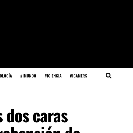
OLOGÍA
#IMUNDO
#ICIENCIA
#IGAMERS
s dos caras
prehensión de