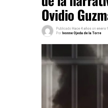
Ovidio Guzm
Publicado
Hace 4 años
on
enero 
Por
Ivonne Ojeda de la Torre