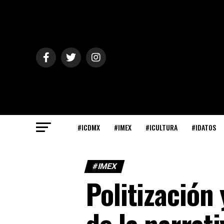
#ICDMX
#IMEX
#ICULTURA
#IDATOS
#IMEX
Politización
de la narrat