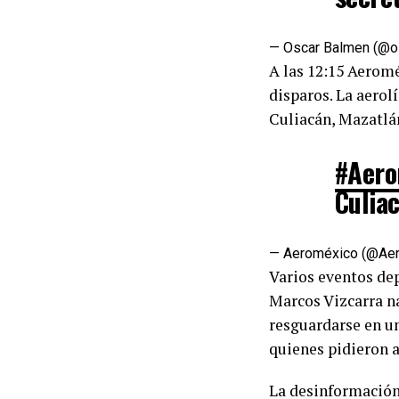
— Oscar Balmen (@o
A las 12:15 Aeromé
disparos. La aero
Culiacán, Mazatlá
#Aero
Culia
— Aeroméxico (@Ae
Varios eventos dep
Marcos Vizcarra na
resguardarse en u
quienes pidieron a
La desinformación 