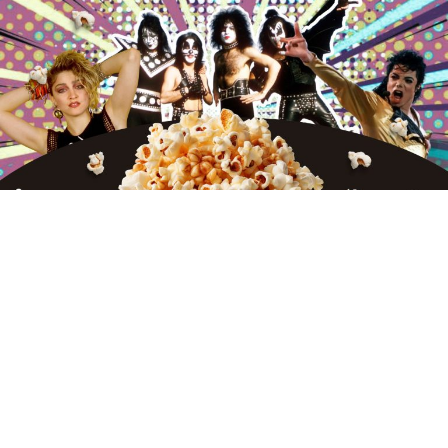
El cine y las plataformas de streaming se preparan para
un 2026 cargado de música, nostalgia y grandes
leyendas. Aunque muchos esperaban estos estrenos en
2025, varios de los biopics más ambiciosos de los últimos
años finalmente verán la luz el próximo año. Michael
Jackson, Madonna y Kiss encabezan la lista de
producciones que buscan retratar no solo el brillo del
estrellato, sino también las sombras y desafíos detrás de