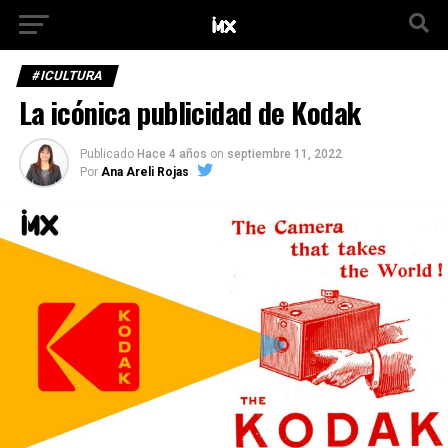
#ICULTURA
La icónica publicidad de Kodak
Publicado
Hace 4 años
on
septiembre 11, 2022
Por
Ana Areli Rojas