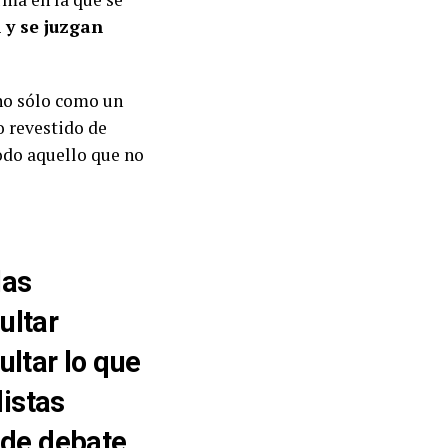
 y se juzgan
no sólo como un
o revestido de
todo aquello que no
las
ultar
ultar lo que
distas
 de debate,