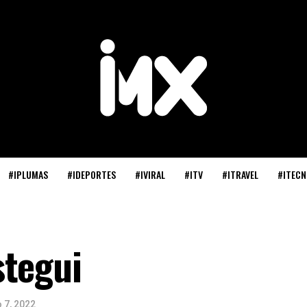
#IPLUMAS
#IDEPORTES
#IVIRAL
#ITV
#ITRAVEL
#ITECN
stegui
 7, 2022