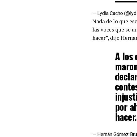
— Lydia Cacho (@lyd
Nada de lo que esc
las voces que se u
hacer”, dijo Hern
A los
maroma
decla
contes
injust
por a
hacer.
— Hernán Gómez Br