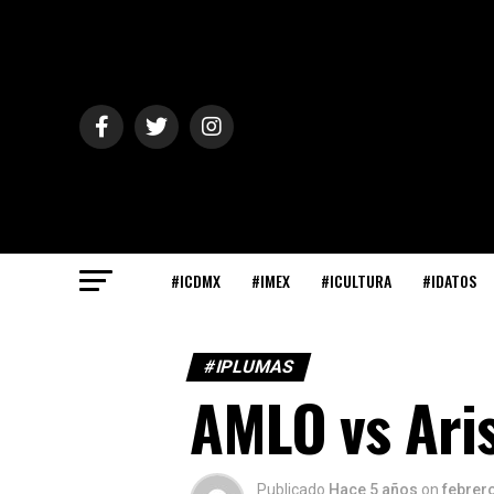
#ICDMX
#IMEX
#ICULTURA
#IDATOS
#IPLUMAS
AMLO vs Ari
Publicado
Hace 5 años
on
febrero