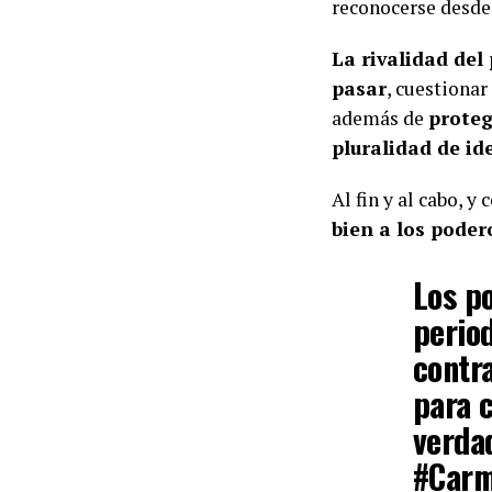
reconocerse desde
La rivalidad de
pasar
, cuestionar
además de
proteg
pluralidad de id
Al fin y al cabo, 
bien a los poder
Los po
perio
contr
para c
verdad
#Carm