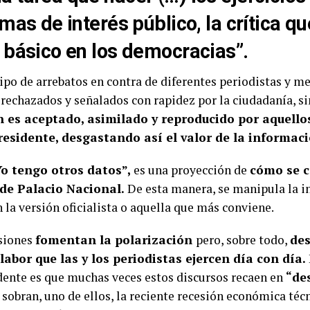
emas de interés público, la
crítica qu
 básico en los democracias”.
po de arrebatos en contra de diferentes periodistas y m
rechazados y señalados con rapidez por la ciudadanía, s
n es aceptado, asimilado y reproducido por aquell
residente, desgastando así el valor de la informac
o tengo otros datos”,
es una proyección de
cómo se c
de Palacio Nacional.
De esta manera, se manipula la i
n la versión oficialista o aquella que más conviene.
esiones
fomentan la polarización
pero, sobre todo,
des
 labor que las y los periodistas ejercen día con día.
dente es que muchas veces estos discursos recaen en
“de
 sobran, uno de ellos, la reciente recesión económica téc