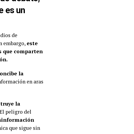
e es un
edios de
in embargo,
este
os que comparten
ión.
oncibe la
nformación en aras
truye la
El peligro del
sinformación
nica que sigue sin