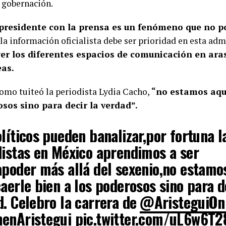
 gobernación.
l presidente con la prensa es un fenómeno que no 
 la información oficialista debe ser prioridad en esta adm
er los diferentes espacios de comunicación en ara
eas.
y como tuiteó la periodista Lydia Cacho,
“no estamos aqu
osos sino para decir la verdad”.
líticos pueden banalizar,por fortuna l
distas en México aprendimos a ser
apoder más allá del sexenio,no estamo
aerle bien a los poderosos sino para d
. Celebro la carrera de ⁦
@AristeguiOn
enAristegui
pic.twitter.com/uL6w6T