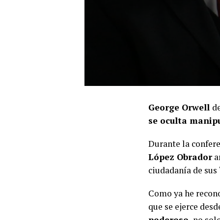
George Orwell
de
se oculta manip
Durante la confere
López Obrador
a
ciudadanía de sus
Como ya he reconoc
que se ejerce des
poderoso,
no solo