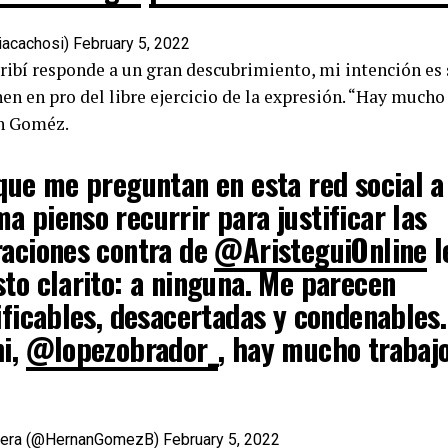
iacachosi)
February 5, 2022
ribí responde a un gran descubrimiento, mi intención es
nen en pro del libre ejercicio de la expresión. “Hay mucho
an Goméz.
 que me preguntan en esta red social a
 pienso recurrir para justificar las
raciones contra de
@AristeguiOnline
l
to clarito: a ninguna. Me parecen
ificables, desacertadas y condenables.
hi,
@lopezobrador_
, hay mucho trabaj
uera (@HernanGomezB)
February 5, 2022