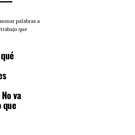
 sumar palabras a
 trabajo que
 qué
es
 No va
o que