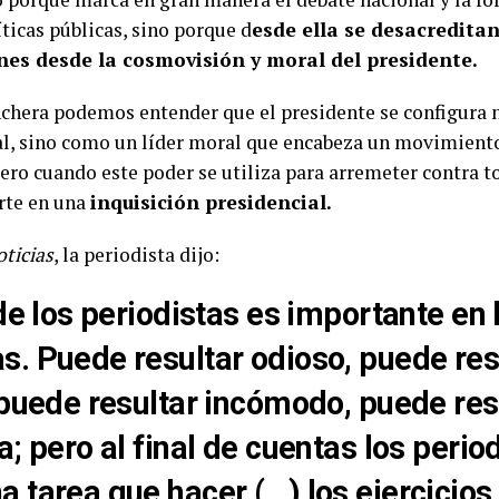
íticas públicas, sino porque d
esde ella se desacreditan
nes desde la cosmovisión y moral del presidente.
nchera podemos entender que el presidente se configura 
nal, sino como un líder moral que encabeza un movimient
pero cuando este poder se utiliza para arremeter contra 
erte en una
inquisición presidencial.
oticias
, la periodista dijo:
o de los periodistas es importante en 
. Puede resultar odioso, puede res
 puede resultar incómodo, puede res
a; pero al final de cuentas
los perio
 tarea que hacer (…) los ejercicios