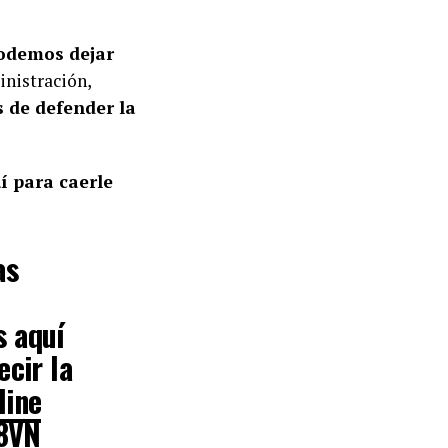
podemos dejar
inistración,
s de defender la
í para caerle
as
s aquí
ecir la
line
28VN