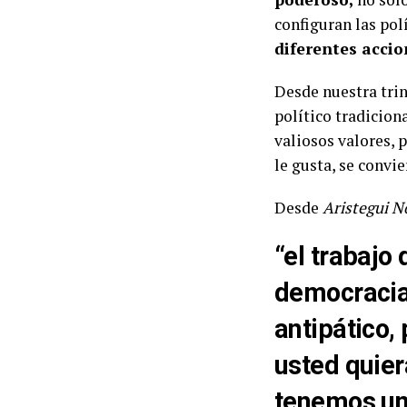
configuran las pol
diferentes accio
Desde nuestra tri
político tradicio
valiosos valores, 
le gusta, se convi
Desde
Aristegui N
​​“el trabaj
democracias
antipático,
usted quier
tenemos una