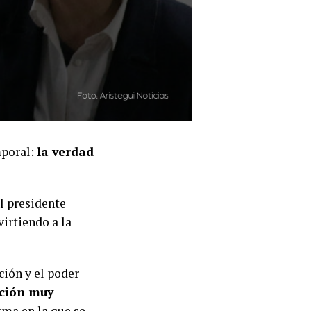
mporal:
la verdad
l presidente
virtiendo a la
ción y el poder
ación muy
rma en la que se