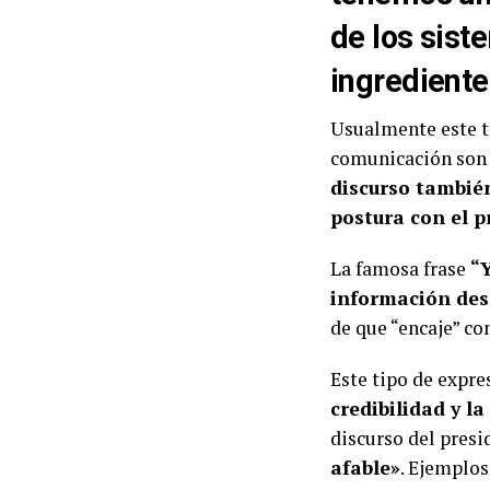
de los sist
ingrediente
Usualmente este ti
comunicación son 
discurso tambié
postura con el p
La famosa frase
“Y
información des
de que “encaje” co
Este tipo de expr
credibilidad y la
discurso del presi
afable»
. Ejemplos